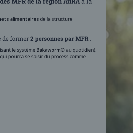
s des MFR de la région AuRA
à la
hets alimentaires
de la structure,
é de former
2 personnes par MFR
:
lisant le système
Bakaworm
® au quotidien),
qui pourra se saisir du process comme