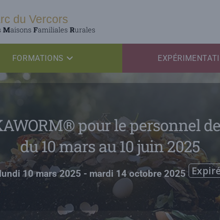
rc du Vercors
s
M
aisons
F
amiliales
R
urales
FORMATIONS
EXPÉRIMENTAT
KAWORM® pour le personnel d
du 10 mars au 10 juin 2025
Expir
lundi 10 mars 2025
- mardi 14 octobre 2025