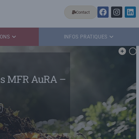
Contact
IONS
INFOS PRATIQUES
es MFR AuRA –
é