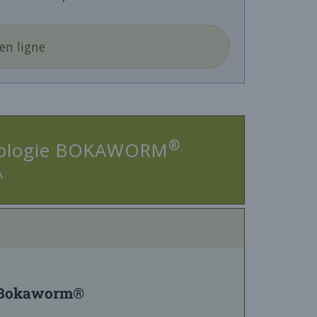
en ligne
®
chnologie BOKAWORM
A
 Bokaworm
®