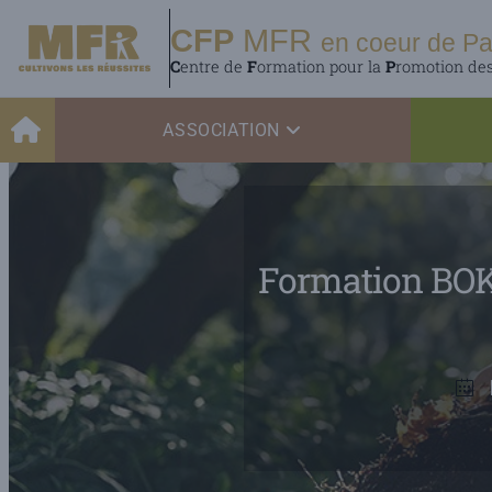
CFP
MFR
en coeur de Pa
C
entre de
F
ormation pour la
P
romotion de
ASSOCIATION
Formation BO