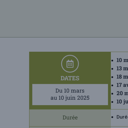
10 
13 
18 m
DATES
17 a
Du 10 mars
20 m
au 10 juin 2025
10 j
Durée
Duré