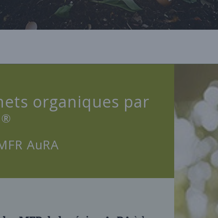
chets organiques par
®
M
 MFR AuRA