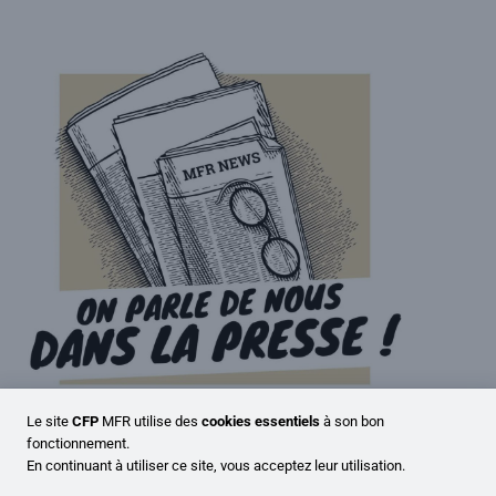
Le site
CFP
MFR utilise des
cookies essentiels
à son bon
« On parle de nous ! » … dans
fonctionnement.
En continuant à utiliser ce site, vous acceptez leur utilisation.
le journal Progressistes