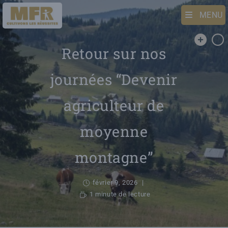
MENU
Retour sur nos
journées “Devenir
agriculteur de
moyenne
montagne”
février 9, 2026
1 minute de lecture