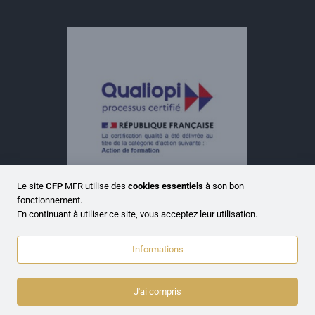
Le site
CFP
MFR utilise des
cookies essentiels
à son bon
fonctionnement.
En continuant à utiliser ce site, vous acceptez leur utilisation.
Informations
Politique de confidentialité
Mentions Légales
J'ai compris
Copyright © 2021-2026
CFP MFR
- Design ©
JRC Web