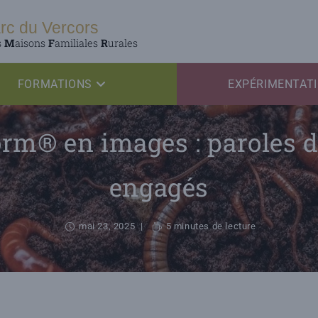
rc du Vercors
s
M
aisons
F
amiliales
R
urales
FORMATIONS
EXPÉRIMENTAT
m® en images : paroles d
engagés
mai 23, 2025
5 minutes de lecture