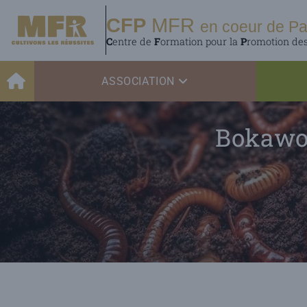
CFP
MFR
en coeur de Pa
C
entre de
F
ormation pour la
P
romotion de
ASSOCIATION
Bokawor