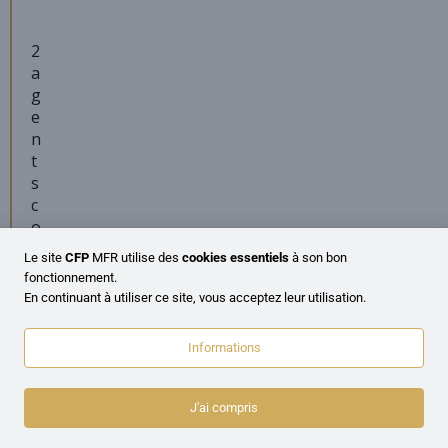
2
a
g
e
n
t
s
c
o
m
Le site
CFP
MFR utilise des
cookies essentiels
à son bon
m
fonctionnement.
u
En continuant à utiliser ce site, vous acceptez leur utilisation.
n
a
Informations
u
x
o
J'ai compris
n
t