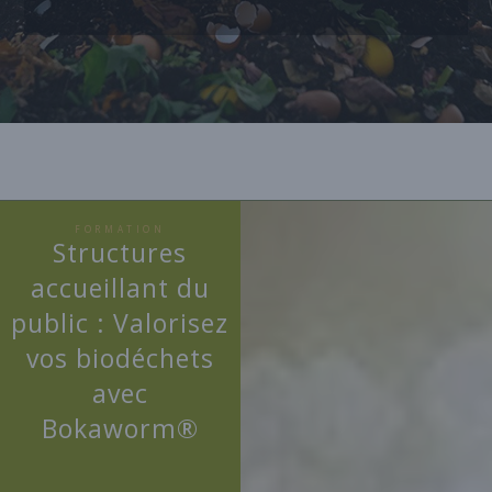
FORMATION
Structures
accueillant du
public : Valorisez
vos biodéchets
avec
Bokaworm®