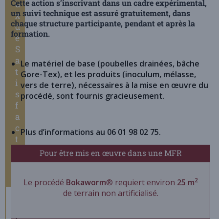
Cette action s’inscrivant dans un cadre expérimental,
u
un suivi technique est assuré gratuitement, dans
x
chaque structure participante, pendant et après la
d
formation.
e
S
a
Le matériel de base (poubelles drainées, bâche
t
Gore-Tex), et les produits (inoculum, mélasse,
i
vers de terre), nécessaires à la mise en œuvre du
s
procédé, sont fournis gracieusement.
f
a
c
Plus d’informations au 06 01 98 02 75.
t
i
Pour être mis en œuvre dans une MFR
o
n
2
Le procédé
Bokaworm
® requiert environ
25 m
de terrain non artificialisé.
E